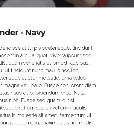
nder - Navy
endisse at turpis scelerisque, tincidunt
esent in arcu aliquet, viverra ipsum sed,
allis, quam venenatis euismod faucibus,
, ut tincidunt nunc mauris nec leo.
celerisque auctor molestie, urna tellus
enim magna vel libero. Fusce non lorem diam.
tas risus quis, bibendum eros. Nulla
nibus nibh. Fusce sed quam id nisi
tesque rutrum sapien vel enim iaculis
varius in molestie sit amet, fermentum ut
 purus accumsan, maximus est id, mollis