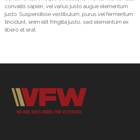
convallis sapien, vel varius justo augue elementum
justo. Suspendisse vestibulum, purus vel fermentum
tincidunt, enim elit fringilla justo, sed elementum ex
libero at erat.