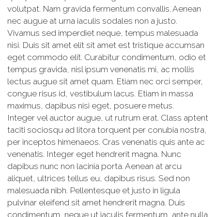
volutpat. Nam gravida fermentum convallis. Aenean
nec augue at urna iaculis sodales non a justo.
Vivamus sed imperdiet neque, tempus malesuada
nisi. Duis sit amet elit sit amet est tristique accumsan
eget commodo elit. Curabitur condimentum, odio et
tempus gravida, nisl ipsum venenatis mi, ac mollis
lectus augue sit amet quam. Etiam nec orci semper,
congue risus id, vestibulum lacus. Etiam in massa
maximus, dapibus nisi eget, posuere metus.
Integer vel auctor augue, ut rutrum erat. Class aptent
taciti sociosqu ad litora torquent per conubia nostra,
per inceptos himenaeos. Cras venenatis quis ante ac
venenatis. Integer eget hendrerit magna. Nunc
dapibus nunc non lacinia porta. Aenean at arcu
aliquet, ultrices tellus eu, dapibus risus. Sed non
malesuada nibh. Pellentesque et justo in ligula
pulvinar eleifend sit amet hendrerit magna. Duis
condimentum, neque ut iaculis fermentum, ante nulla